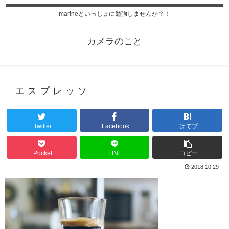
marineといっしょに勉強しませんか？！
カメラのこと
エスプレッソ
Twitter
Facebook
はてブ
Pocket
LINE
コピー
2018.10.29